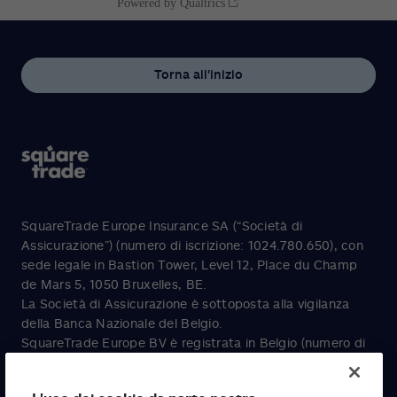
Torna all'inizio
SquareTrade Europe Insurance SA (“Società di
Assicurazione”) (numero di iscrizione: 1024.780.650), con
sede legale in Bastion Tower, Level 12, Place du Champ
de Mars 5, 1050 Bruxelles, BE.
La Società di Assicurazione è sottoposta alla vigilanza
della Banca Nazionale del Belgio.
SquareTrade Europe BV è registrata in Belgio (numero di
iscrizione: 0786.464.518), con sede legale presso Tour &
Taxis, Havenlaan 86C, box 204, 1000 Bruxelles.